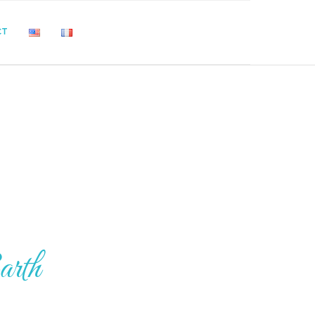
CT
arth