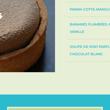
PANNA COTTA MANGU
s
BANANES FLAMBÉES A
VANILLE
SOUPE DE KIWI PARF
CHOCOLAT BLANC