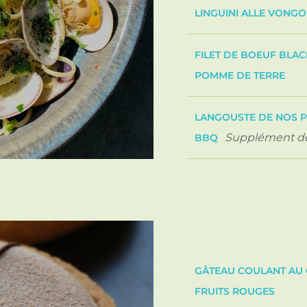
LINGUINI ALLE VONG
FILET DE BOEUF BLAC
POMME DE TERRE
LANGOUSTE DE NOS P
Supplément de
BBQ
GÂTEAU COULANT AU C
FRUITS ROUGES