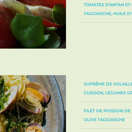
TOMATES D'ANTAN ET 
TAGGIASCHE, HUILE D
SUPRÊME DE VOLAILLE
CUISSON, LÉGUMES GR
FILET DE POISSON DE
OLIVE TAGGIASCHE